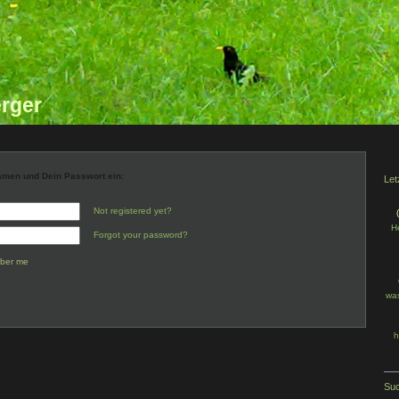
rger
namen und Dein Passwort ein:
Let
Not registered yet?
He
Forgot your password?
ber me
was
h
Su