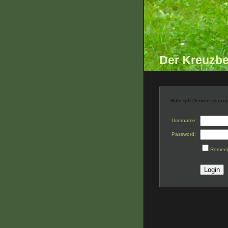
Der Kreuzbe
Bitte gib Deinen User
Username:
Password:
Remem