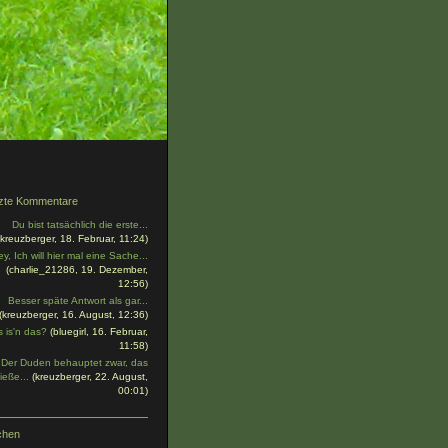
zte Kommentare
Du bist tatsächlich die erste...
(kreuzberger, 18. Februar, 11:24)
y, Ich will hier mal eine Sache...
(charlie_21286, 19. Dezember,
12:56)
Besser späte Antwort als gar...
(kreuzberger, 16. August, 12:36)
 is'n das?
(bluegirl, 16. Februar,
11:58)
Der Duden behauptet zwar, das
ieße...
(kreuzberger, 22. August,
00:01)
chen