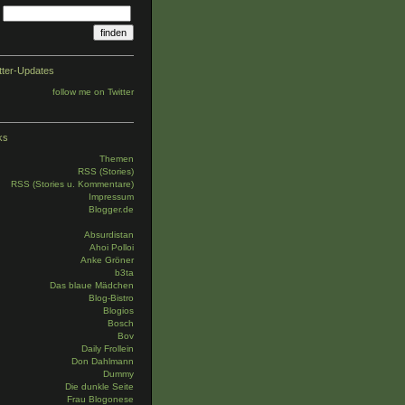
tter-Updates
follow me on Twitter
ks
Themen
RSS (Stories)
RSS (Stories u. Kommentare)
Impressum
Blogger.de
Absurdistan
Ahoi Polloi
Anke Gröner
b3ta
Das blaue Mädchen
Blog-Bistro
Blogios
Bosch
Bov
Daily Frollein
Don Dahlmann
Dummy
Die dunkle Seite
Frau Blogonese