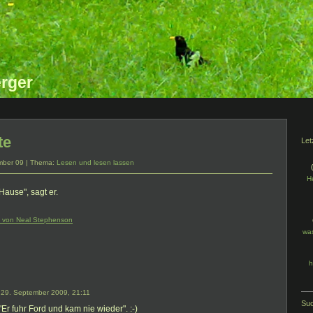
rger
te
Let
mber 09 | Thema:
Lesen und lesen lassen
He
 Hause", sagt er.
von Neal Stephenson
was
h
, 29. September 2009, 21:11
Su
"Er fuhr Ford und kam nie wieder". :-)