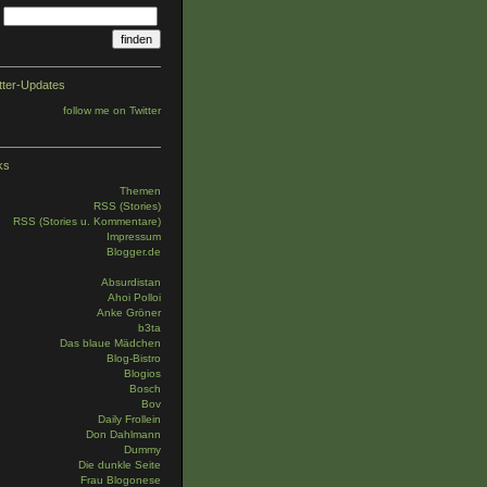
tter-Updates
follow me on Twitter
ks
Themen
RSS (Stories)
RSS (Stories u. Kommentare)
Impressum
Blogger.de
Absurdistan
Ahoi Polloi
Anke Gröner
b3ta
Das blaue Mädchen
Blog-Bistro
Blogios
Bosch
Bov
Daily Frollein
Don Dahlmann
Dummy
Die dunkle Seite
Frau Blogonese