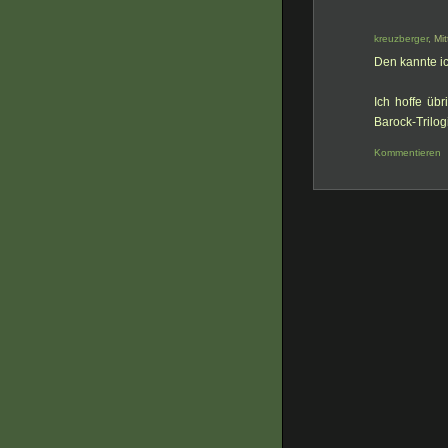
kreuzberger
, Mi
Den kannte ic
Ich hoffe üb
Barock-Trilogi
Kommentieren