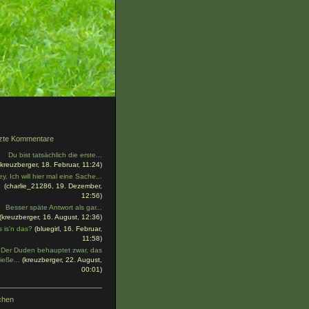
zte Kommentare
Du bist tatsächlich die erste...
(kreuzberger, 18. Februar, 11:24)
y, Ich will hier mal eine Sache...
(charlie_21286, 19. Dezember,
12:56)
Besser späte Antwort als gar...
(kreuzberger, 16. August, 12:36)
 is'n das?
(bluegirl, 16. Februar,
11:58)
Der Duden behauptet zwar, das
ieße...
(kreuzberger, 22. August,
00:01)
chen