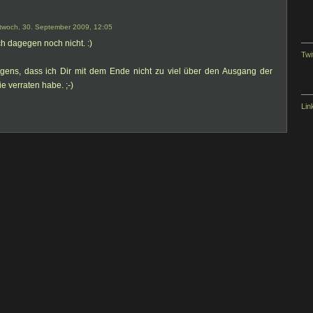
ttwoch, 30. September 2009, 12:05
h dagegen noch nicht. :)
Twi
rigens, dass ich Dir mit dem Ende nicht zu viel über den Ausgang der
e verraten habe. ;-)
Lin